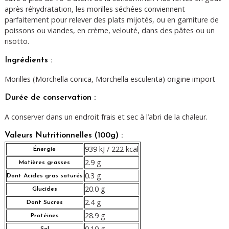
après réhydratation, les morilles séchées conviennent
parfaitement pour relever des plats mijotés, ou en garniture de
poissons ou viandes, en crème, velouté, dans des pâtes ou un
risotto.
Ingrédients :
Morilles (Morchella conica, Morchella esculenta) origine import
Durée de conservation :
A conserver dans un endroit frais et sec à l’abri de la chaleur.
Valeurs Nutritionnelles (100g) :
939 kJ / 222 kcal
Énergie
2.9 g
Matières grasses
0.3 g
Dont Acides gras saturés
20.0 g
Glucides
2.4 g
Dont Sucres
28.9 g
Protéines
0.10 g