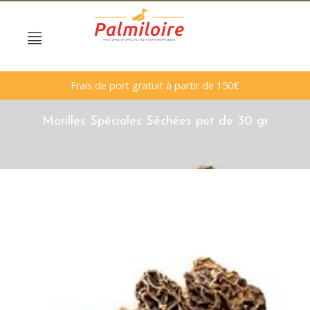
Frais de port gratuit à partir de 150€
Morilles Spéciales Séchées pot de 30 gr