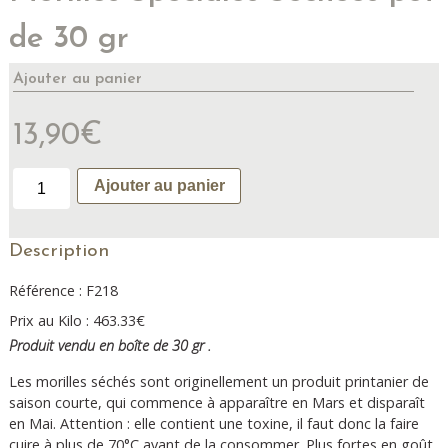
de 30 gr
Ajouter au panier
13,90
€
quantité
Ajouter au panier
de
Morilles
Spéciales
Description
Séchées
pot
Référence : F218
de
Prix au Kilo : 463.33€
30
gr
Produit vendu en boîte de 30 gr .
Les morilles séchés sont originellement un produit printanier de
saison courte, qui commence à apparaître en Mars et disparaît
en Mai. Attention : elle contient une toxine, il faut donc la faire
cuire à plus de 70°C avant de la consommer. Plus fortes en goût